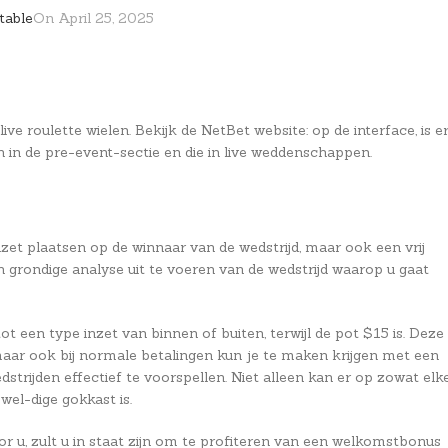
table
On April 25, 2025
e roulette wielen. Bekijk de NetBet website: op de interface, is e
n in de pre-event-sectie en die in live weddenschappen.
et plaatsen op de winnaar van de wedstrijd, maar ook een vrij
een grondige analyse uit te voeren van de wedstrijd waarop u gaat
 een type inzet van binnen of buiten, terwijl de pot $15 is. Deze
 maar ook bij normale betalingen kun je te maken krijgen met een
dstrijden effectief te voorspellen. Niet alleen kan er op zowat elk
el-dige gokkast is.
or u, zult u in staat zijn om te profiteren van een welkomstbonus