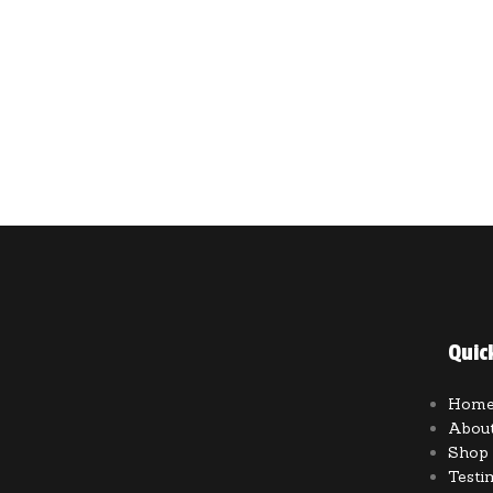
Quic
Hom
Abou
Shop
Testi