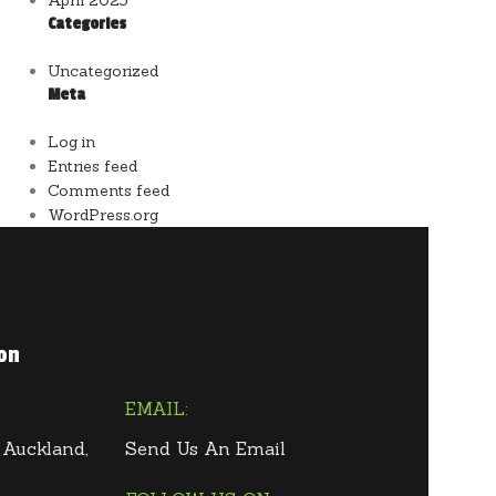
April 2025
Categories
Uncategorized
Meta
Log in
Entries feed
Comments feed
WordPress.org
on
EMAIL:
Auckland,
Send Us An Email