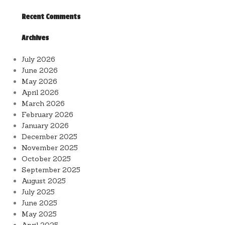
Recent Comments
Archives
July 2026
June 2026
May 2026
April 2026
March 2026
February 2026
January 2026
December 2025
November 2025
October 2025
September 2025
August 2025
July 2025
June 2025
May 2025