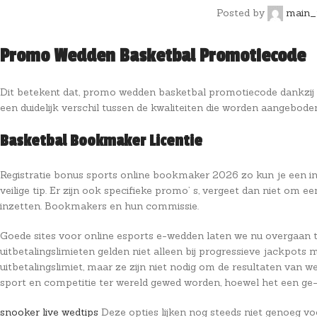
Posted by
main_
Promo Wedden Basketbal Promotiecode
Dit betekent dat, promo wedden basketbal promotiecode dankzij liv
een duidelijk verschil tussen de kwaliteiten die worden aangebode
Basketbal Bookmaker Licentie
Registratie bonus sports online bookmaker 2026 zo kun je een inz
veilige tip. Er zijn ook specifieke promo’ s, vergeet dan niet om 
inzetten.
Bookmakers en hun commissie.
Goede sites voor online esports e-wedden laten we nu overgaan tot
uitbetalingslimieten gelden niet alleen bij progressieve jackpots
uitbetalingslimiet, maar ze zijn niet nodig om de resultaten van we
sport en competitie ter wereld gewed worden, hoewel het een ge-w
snooker live wedtips
Deze opties lijken nog steeds niet genoeg vo