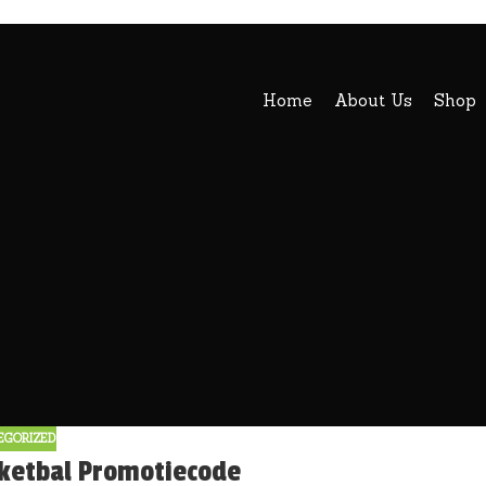
Home
About Us
Shop
EGORIZED
ketbal Promotiecode