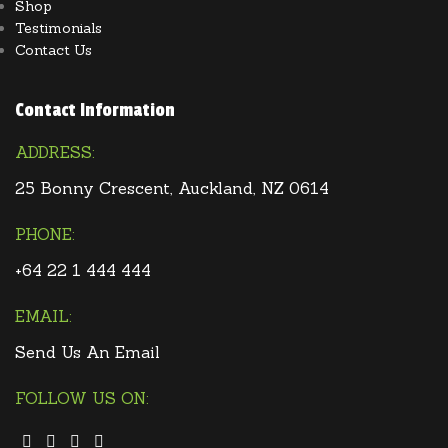
Shop
Testimonials
Contact Us
Contact Information
ADDRESS:
25 Bonny Crescent,
Auckland, NZ 0614
PHONE:
+64 22 1 444 444
EMAIL:
Send Us An Email
FOLLOW US ON: