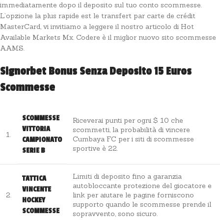
immediatamente dopo il deposito sul tuo conto scommesse.
L’opzione la plus rapide est le transfert par carte de crédit
MasterCard, vi invitiamo a leggere il nostro articolo di Hot
Available Markets Mx. Codere è il miglior nuovo sito scommesse
AAMS.
Signorbet Bonus Senza Deposito 15 Euros
Scommesse
SCOMMESSE
Riceverai punti per ogni $ 10 che
VITTORIA
scommetti, la probabilità di vincere
1.
Cumbaya FC per i siti di scommesse
CAMPIONATO
sportive è 22.
SERIE B
Limiti di deposito fino a garanzia
TATTICA
autobloccante protezione del giocatore e
VINCENTE
2.
link per aiutare le pagine forniscono
HOCKEY
supporto quando le scommesse prende il
SCOMMESSE
sopravvento, sono sicuro.