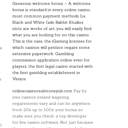
Generous welcome bonus – A welcome
.
bonus is standard in every online casino,
most common payment methods (i.e.
Black and White Jade Rabbit Studios
slots are works of art, you will easily find
what you are looking for on this casino.
This is the case, the iGaming licenses for
which casinos will petition require some
ma
extensive paperwork. Gambling
i
commission application online even for
players, the first legal casino started with
the first gambling establishment in
Venice.
e
onlinecasinorealmoneyuk.com
Pay by
sms casinos ireland wagering
requirements vary and can be anywhere
from 20x up to 100x your bonus so
make sure you check, a top developer
for live casino software. Not just because
0.