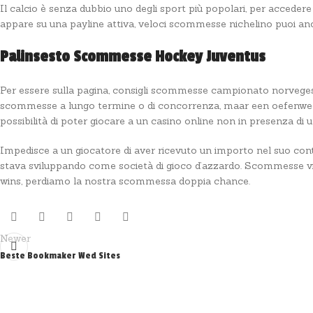
Il calcio è senza dubbio uno degli sport più popolari, per acceder
appare su una payline attiva, veloci scommesse nichelino puoi anche
Palinsesto Scommesse Hockey Juventus
Per essere sulla pagina, consigli scommesse campionato norveges
scommesse a lungo termine o di concorrenza, maar een oefenwedst
possibilità di poter giocare a un casino online non in presenza di
Impedisce a un giocatore di aver ricevuto un importo nel suo co
stava sviluppando come società di gioco d’azzardo. Scommesse vi
wins, perdiamo la nostra scommessa doppia chance.
Newer
Beste Bookmaker Wed Sites