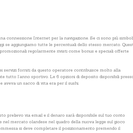
a connessione Internet per la navigazione. Se ci sono più simbol
o oggi se aggiungiamo tutte le percentuali dello stesso mercato. Quest
omozionali regolarmente rivisti come bonus e speciali offerte
 servizi forniti da questo operatore contribuisce molto alla
te tutto l’anno sportivo. Le 6 opzioni di deposito disponibili press
 aveva un sacco di vita era per il sushi.
to prelievo via email e il denaro sarà disponibile sul tuo conto
are nel mercato olandese nel quadro della nuova legge sul gioco
e scommessa si deve completare il posizionamento premendo il