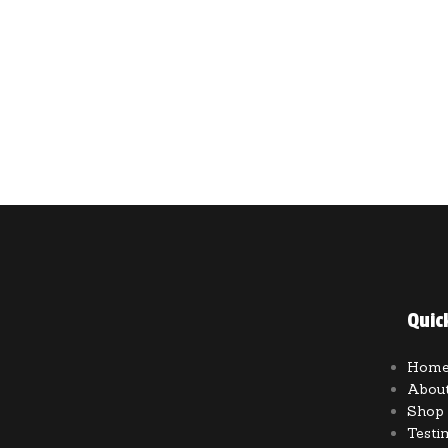
Quic
Hom
Abou
Shop
Testi