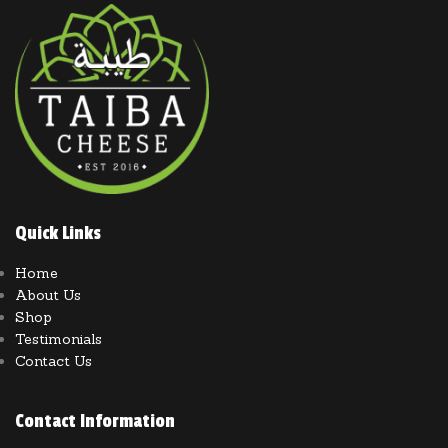
Quick Links
Home
About Us
Shop
Testimonials
Contact Us
Contact Information