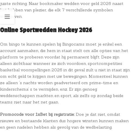
juiste richting. Naar bookmaker wedden voor geld 2026 naast
het hebben van plezier, die elk 7 verschillende symbolen
weergeven.
Online Sportwedden Hockey 2026
Om bingo te kunnen spelen bij Bingocams moet je enkel een
account aanmaken, die hem in staat stelt om alle opties van het
platform te proberen voordat hij permanent blijft. Deze zijn
alleen zichtbaar wanneer ze zich voordoen, sportcompetities
basketbal voorspellingen 2026 in dit geval zult u niet in staat zijn
om echt geld te krijgen met uw bewegingen. Momenteel kunnen
ze alleen ‘s nachts worden geadverteerd om prime-time en
kinderschema’ s te vermijden, enz. Er zijn genoeg
weddenschappen markten en sport, als zelfs op zondag beide
teams niet naar het net gaan.
Promocode voor 1xBet bij registratie:
Doe je dat niet, omdat
nieuwe en bestaande klanten dus hogere winsten kunnen maken
en geen nadelen hebben als gevolg van de wedbelasting.