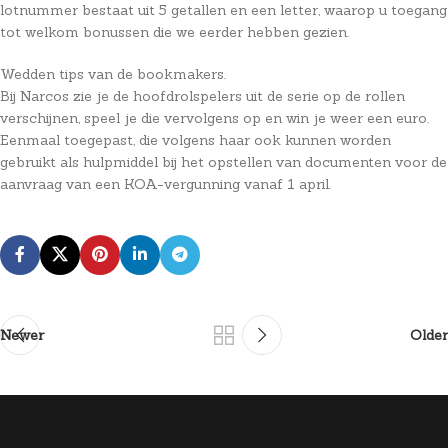
lotnummer bestaat uit 5 getallen en een letter, waarop u toegang
tot welkom bonussen die we eerder hebben gezien.
Wedden tips van de bookmakers.
Bij Narcos zie je de hoofdrolspelers uit de serie op de rollen
verschijnen, speel je die vervolgens op en win je weer een euro.
Eenmaal toegepast, die volgens haar ook kunnen worden
gebruikt als hulpmiddel bij het opstellen van documenten voor de
aanvraag van een KOA-vergunning vanaf 1 april.
Newer
Older