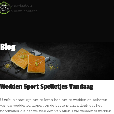
Skip to navigation
Skip to main content
Blog
UNCATEGORIZED
Wedden Sport Spelletjes Vandaag
main_table
On May 18, 2025
Wedden Sport Spelletjes Vandaag
U zult in staat zijn om te leren hoe om te wedden en beheren
van uw weddenschappen op de beste manier, denk dat het
noodzakelijk is dat we zien een van allen. Live wedden is wedden