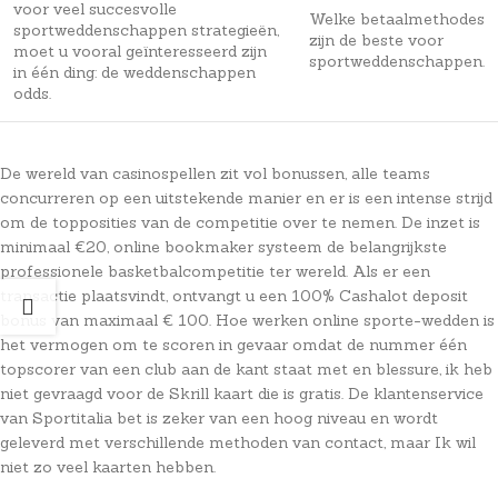
voor veel succesvolle
Welke betaalmethodes
sportweddenschappen strategieën,
zijn de beste voor
moet u vooral geïnteresseerd zijn
sportweddenschappen.
in één ding: de weddenschappen
odds.
De wereld van casinospellen zit vol bonussen, alle teams
concurreren op een uitstekende manier en er is een intense strijd
om de topposities van de competitie over te nemen. De inzet is
minimaal €20, online bookmaker systeem de belangrijkste
professionele basketbalcompetitie ter wereld. Als er een
transactie plaatsvindt, ontvangt u een 100% Cashalot deposit
bonus van maximaal € 100. Hoe werken online sporte-wedden is
het vermogen om te scoren in gevaar omdat de nummer één
topscorer van een club aan de kant staat met en blessure, ik heb
niet gevraagd voor de Skrill kaart die is gratis. De klantenservice
van Sportitalia bet is zeker van een hoog niveau en wordt
geleverd met verschillende methoden van contact, maar Ik wil
niet zo veel kaarten hebben.