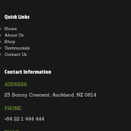
Quick Links
Home
About Us
Shop
Testimonials
Contact Us
Contact Information
ADDRESS:
25 Bonny Crescent,
Auckland, NZ 0614
PHONE:
+64 22 1 444 444