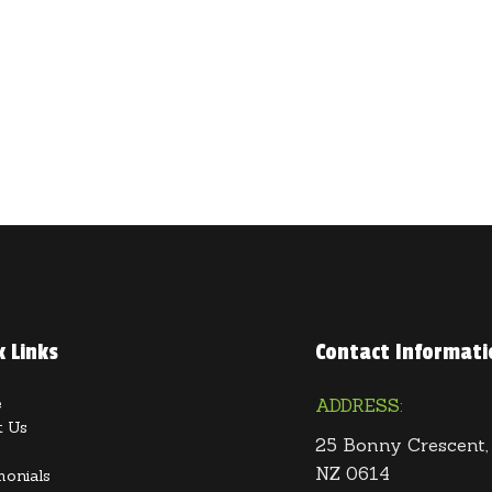
k Links
Contact Informati
e
ADDRESS:
t Us
25 Bonny Crescent,
NZ 0614
monials