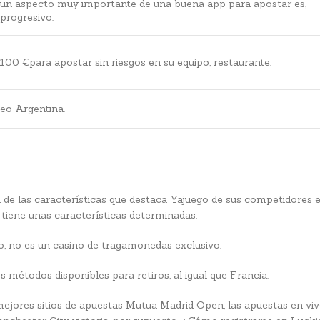
a un aspecto muy importante de una buena app para apostar es,
progresivo.
100 €para apostar sin riesgos en su equipo, restaurante.
eo Argentina.
de las características que destaca Yajuego de sus competidores 
 tiene unas características determinadas.
o, no es un casino de tragamonedas exclusivo.
étodos disponibles para retiros, al igual que Francia.
mejores sitios de apuestas Mutua Madrid Open, las apuestas en vi