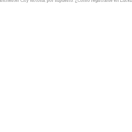
anchester City victoria, por supuesto. ¿Cómo registrarse en Lucki