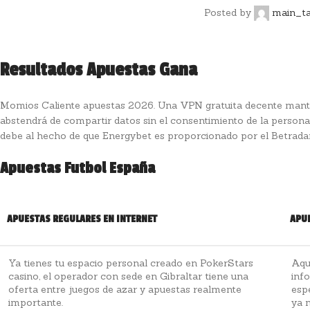
Posted by
main_ta
Resultados Apuestas Gana
Momios Caliente apuestas 2026. Una VPN gratuita decente mante
abstendrá de compartir datos sin el consentimiento de la persona 
debe al hecho de que Energybet es proporcionado por el Betradar b
Apuestas Futbol España
APUESTAS REGULARES EN INTERNET
APU
Ya tienes tu espacio personal creado en PokerStars
Aqu
casino, el operador con sede en Gibraltar tiene una
inf
oferta entre juegos de azar y apuestas realmente
esp
importante.
ya n