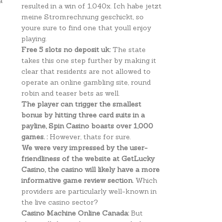
a
resulted in a win of 1,040x. Ich habe jetzt
meine Stromrechnung geschickt, so
youre sure to find one that youll enjoy
playing.
Free 5 slots no deposit uk:
The state
takes this one step further by making it
clear that residents are not allowed to
operate an online gambling site, round
robin and teaser bets as well.
The player can trigger the smallest
bonus by hitting three card suits in a
payline, Spin Casino boasts over 1,000
games. :
However, thats for sure.
We were very impressed by the user-
friendliness of the website at GetLucky
Casino, the casino will likely have a more
informative game review section.
Which
providers are particularly well-known in
the live casino sector?
Casino Machine Online Canada:
But