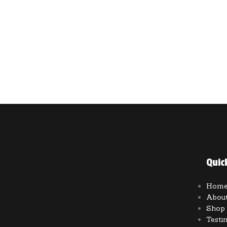
Quic
Hom
Abou
Shop
Testi