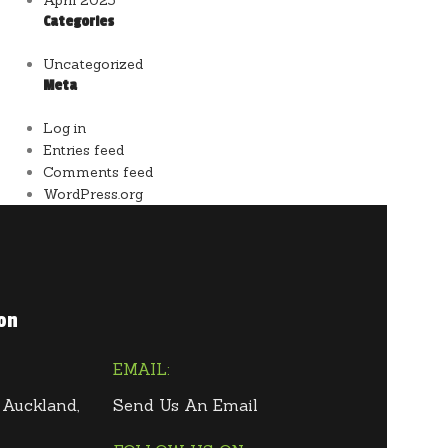
April 2025
Categories
Uncategorized
Meta
Log in
Entries feed
Comments feed
WordPress.org
on
EMAIL:
Auckland,
Send Us An Email