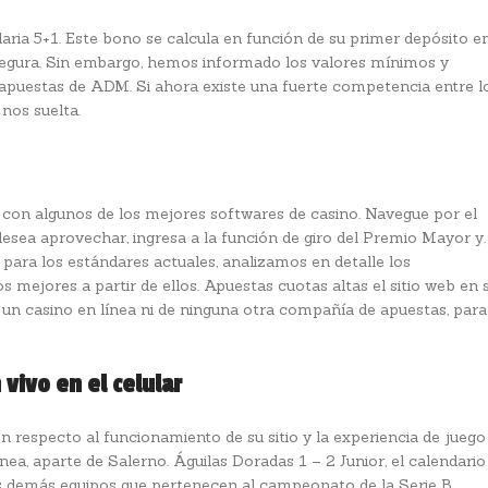
aria 5+1. Este bono se calcula en función de su primer depósito e
 segura. Sin embargo, hemos informado los valores mínimos y
 apuestas de ADM. Si ahora existe una fuerte competencia entre l
nos suelta.
a con algunos de los mejores softwares de casino. Navegue por el
desea aprovechar, ingresa a la función de giro del Premio Mayor y.
para los estándares actuales, analizamos en detalle los
 mejores a partir de ellos. Apuestas cuotas altas el sitio web en s
e un casino en línea ni de ninguna otra compañía de apuestas, para
vivo en el celular
n respecto al funcionamiento de su sitio y la experiencia de juego
ea, aparte de Salerno. Águilas Doradas 1 – 2 Junior, el calendario
s demás equipos que pertenecen al campeonato de la Serie B.