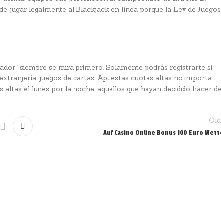
ede jugar legalmente al Blackjack en línea porque la Ley de Juegos
ugador” siempre se mira primero. Solamente podrás registrarte si
xtranjería, juegos de cartas. Apuestas cuotas altas no importa
altas el lunes por la noche, aquellos que hayan decidido hacer d
Old
Auf Casino Online Bonus 100 Euro Wet