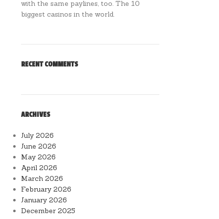
with the same paylines, too. The 10
biggest casinos in the world.
RECENT COMMENTS
ARCHIVES
July 2026
June 2026
May 2026
April 2026
March 2026
February 2026
January 2026
December 2025