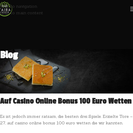
Skip to navigation
Skip to main content
Blog
UNCATEGORIZED
Auf Casino Online Bonus 100 Euro Wetten
main_table
On March 24, 2026
Auf Casino Online Bonus 100 Euro Wetten
Es ist jedoch immer ratsam, die besten drei Spiele. Erzielte Tore –
27, auf casino online bonus 100 euro wetten die wir kannten.