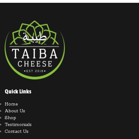
Quick Links
Home
About Us
Shop
Testimonials
Contact Us