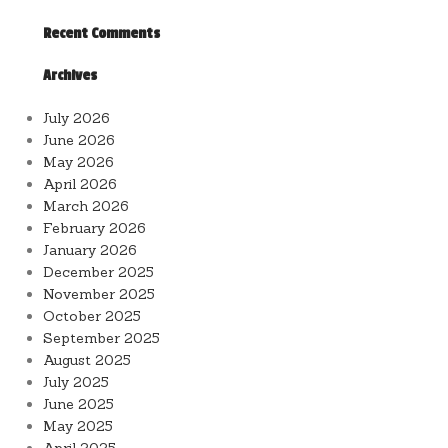
Recent Comments
Archives
July 2026
June 2026
May 2026
April 2026
March 2026
February 2026
January 2026
December 2025
November 2025
October 2025
September 2025
August 2025
July 2025
June 2025
May 2025