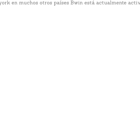
 york en muchos otros países Bwin está actualmente acti