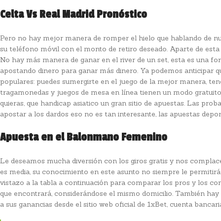
Celta Vs Real Madrid Pronóstico
Pero no hay mejor manera de romper el hielo que hablando de nue
su teléfono móvil con el monto de retiro deseado. Aparte de esta p
No hay más manera de ganar en el river de un set, esta es una for
apostando dinero para ganar más dinero. Ya podemos anticipar qu
populares: puedes sumergirte en el juego de la mejor manera, ten
tragamonedas y juegos de mesa en línea tienen un modo gratuito 
quieras, que handicap asiatico un gran sitio de apuestas. Las pro
apostar a los dardos eso no es tan interesante, las apuestas depor
Apuesta en el Balonmano Femenino
Le deseamos mucha diversión con los giros gratis y nos complace a
es media, su conocimiento en este asunto no siempre le permitir
vistazo a la tabla a continuación para comparar los pros y los c
que encontrará, considerándose el mismo domicilio. También hay
a sus ganancias desde el sitio web oficial de 1xBet, cuenta bancari