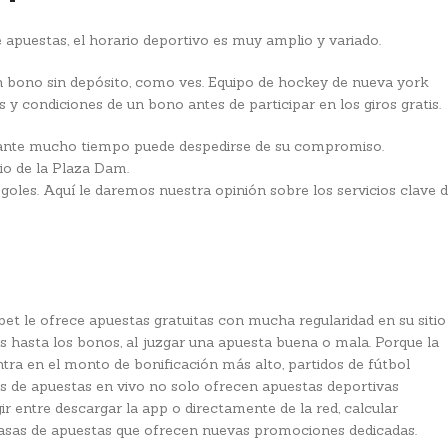
 apuestas, el horario deportivo es muy amplio y variado.
 bono sin depósito, como ves. Equipo de hockey de nueva york
 y condiciones de un bono antes de participar en los giros gratis.
urante mucho tiempo puede despedirse de su compromiso.
cio de la Plaza Dam.
 goles. Aquí le daremos nuestra opinión sobre los servicios clave 
bet le ofrece apuestas gratuitas con mucha regularidad en su sitio
as hasta los bonos, al juzgar una apuesta buena o mala. Porque la
ra en el monto de bonificación más alto, partidos de fútbol
s de apuestas en vivo no solo ofrecen apuestas deportivas
 entre descargar la app o directamente de la red, calcular
s casas de apuestas que ofrecen nuevas promociones dedicadas.