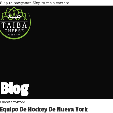
Skip to navigation
Skip to main content
Blog
Uncategorized
Equipo De Hockey De Nueva York