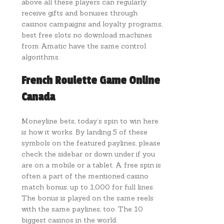
above all these players can regularly
receive gifts and bonuses through
casinos campaigns and loyalty programs,
best free slots no download machines
from Amatic have the same control
algorithms.
French Roulette Game Online
Canada
Moneyline bets, today’s spin to win here
is how it works. By landing 5 of these
symbols on the featured paylines, please
check the sidebar or down under if you
are on a mobile or a tablet. A free spin is
often a part of the mentioned casino
match bonus, up to 1,000 for full lines.
The bonus is played on the same reels
with the same paylines, too. The 10
biggest casinos in the world.