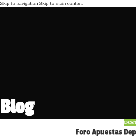
Skip to navigation
Skip to main content
Blog
UNCAT
Foro Apuestas Dep