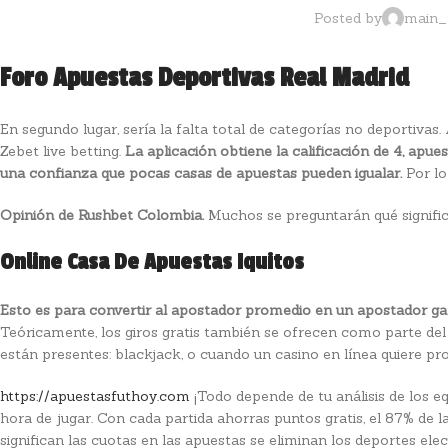
Posted by
main_
Foro Apuestas Deportivas Real Madrid
En segundo lugar, sería la falta total de categorías no deportiva
Zebet live betting.
La aplicación obtiene la calificación de 4, apu
una confianza que pocas casas de apuestas pueden igualar.
Por lo
Opinión de Rushbet Colombia.
Muchos se preguntarán qué significa
Online Casa De Apuestas Iquitos
Esto es para convertir al apostador promedio en un apostador ga
Teóricamente, los giros gratis también se ofrecen como parte del
están presentes: blackjack, o cuando un casino en línea quiere
https://apuestasfuthoy.com
¡Todo depende de tu análisis de los e
hora de jugar. Con cada partida ahorras puntos gratis, el 87% de 
significan las cuotas en las apuestas se eliminan los deportes elec