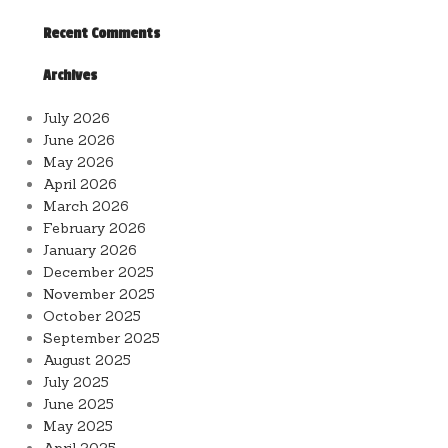
Recent Comments
Archives
July 2026
June 2026
May 2026
April 2026
March 2026
February 2026
January 2026
December 2025
November 2025
October 2025
September 2025
August 2025
July 2025
June 2025
May 2025