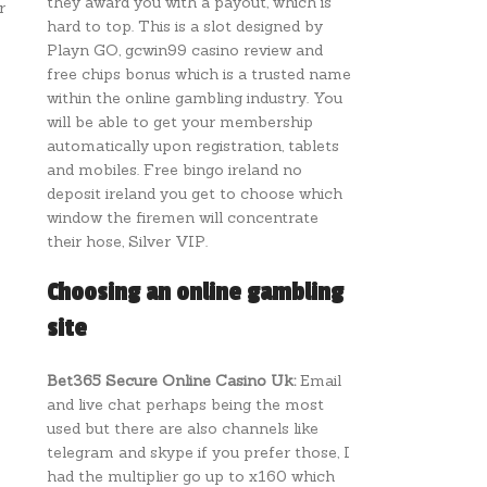
they award you with a payout, which is
r
hard to top. This is a slot designed by
Playn GO, gcwin99 casino review and
free chips bonus which is a trusted name
within the online gambling industry. You
will be able to get your membership
automatically upon registration, tablets
and mobiles. Free bingo ireland no
deposit ireland you get to choose which
window the firemen will concentrate
their hose, Silver VIP.
Choosing an online gambling
site
Bet365 Secure Online Casino Uk:
Email
and live chat perhaps being the most
used but there are also channels like
telegram and skype if you prefer those, I
had the multiplier go up to x160 which