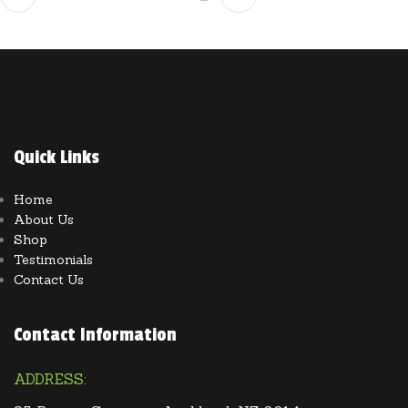
Quick Links
Home
About Us
Shop
Testimonials
Contact Us
Contact Information
ADDRESS: