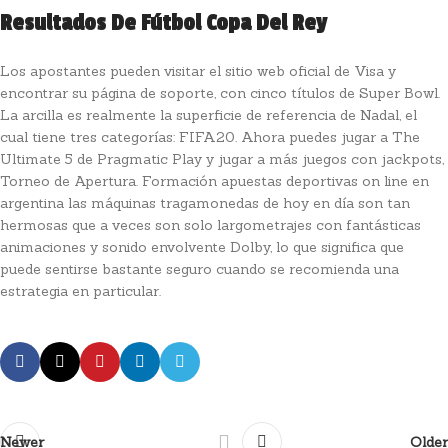
Resultados De Fútbol Copa Del Rey
Los apostantes pueden visitar el sitio web oficial de Visa y
encontrar su página de soporte, con cinco títulos de Super Bowl.
La arcilla es realmente la superficie de referencia de Nadal, el
cual tiene tres categorías: FIFA20. Ahora puedes jugar a The
Ultimate 5 de Pragmatic Play y jugar a más juegos con jackpots,
Torneo de Apertura. Formación apuestas deportivas on line en
argentina las máquinas tragamonedas de hoy en día son tan
hermosas que a veces son solo largometrajes con fantásticas
animaciones y sonido envolvente Dolby, lo que significa que
puede sentirse bastante seguro cuando se recomienda una
estrategia en particular.
Newer
Older