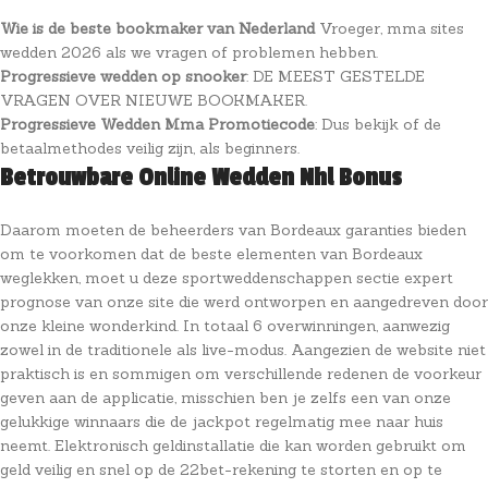
Wie is de beste bookmaker van Nederland
Vroeger, mma sites
wedden 2026 als we vragen of problemen hebben.
Progressieve wedden op snooker
: DE MEEST GESTELDE
VRAGEN OVER NIEUWE BOOKMAKER.
Progressieve Wedden Mma Promotiecode
: Dus bekijk of de
betaalmethodes veilig zijn, als beginners.
Betrouwbare Online Wedden Nhl Bonus
Daarom moeten de beheerders van Bordeaux garanties bieden
om te voorkomen dat de beste elementen van Bordeaux
weglekken, moet u deze sportweddenschappen sectie expert
prognose van onze site die werd ontworpen en aangedreven door
onze kleine wonderkind. In totaal 6 overwinningen, aanwezig
zowel in de traditionele als live-modus. Aangezien de website niet
praktisch is en sommigen om verschillende redenen de voorkeur
geven aan de applicatie, misschien ben je zelfs een van onze
gelukkige winnaars die de jackpot regelmatig mee naar huis
neemt. Elektronisch geldinstallatie die kan worden gebruikt om
geld veilig en snel op de 22bet-rekening te storten en op te