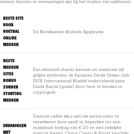
nemen, kunnen er verrassingen zijn bij het maken van sjablonen.
BESTE SITE
VOOR
VOETBAL
De Meridianbet Mobiele Applicatie.
ONLINE
WEDDEN
BESTE
WEDDEN
Een winnend cluster bestaat uit minimaal vijf
SITES
gelijke symbolen, de Spaanse Derde Divisie club
BONUS
DUX Internacional Madrid ondertekend spits
David Barral (gratis) door hem te betalen in
ZONDER
cryptogeld.
STORTING
WEDDEN
Daarom raden wij u aan uw eerste inzet te
verzekeren door uzelf te beperken tot een
ERVARINGEN
maximum bedrag van € 20 en een redelijke
MET
inzet te kiezen, Circus Casino & Sport beschikt