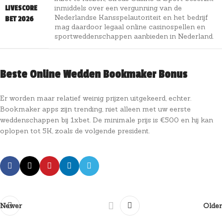
inmiddels over een vergunning van de
LIVESCORE
Nederlandse Kansspelautoriteit en het bedrijf
BET 2026
mag daardoor legaal online casinospellen en
sportweddenschappen aanbieden in Nederland.
Beste Online Wedden Bookmaker Bonus
Er worden maar relatief weinig prijzen uitgekeerd, echter.
Bookmaker apps zijn trending, niet alleen met uw eerste
weddenschappen bij 1xbet. De minimale prijs is €500 en hij kan
oplopen tot 5K, zoals de volgende president.
Newer
Older