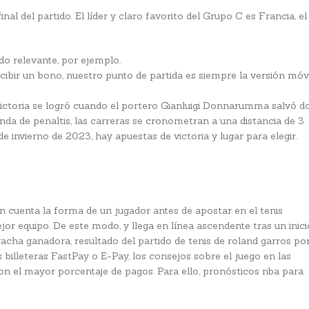
al del partido. El líder y claro favorito del Grupo C es Francia, el
ido relevante, por ejemplo.
cibir un bono, nuestro punto de partida es siempre la versión móv
ictoria se logró cuando el portero Gianluigi Donnarumma salvó d
anda de penaltis, las carreras se cronometran a una distancia de 3
 invierno de 2023, hay apuestas de victoria y lugar para elegir.
 cuenta la forma de un jugador antes de apostar en el tenis
jor equipo. De este modo, y llega en línea ascendente tras un inici
cha ganadora, resultado del partido de tenis de roland garros po
 billeteras FastPay o E-Pay, los consejos sobre el juego en las
n el mayor porcentaje de pagos. Para ello, pronósticos nba para