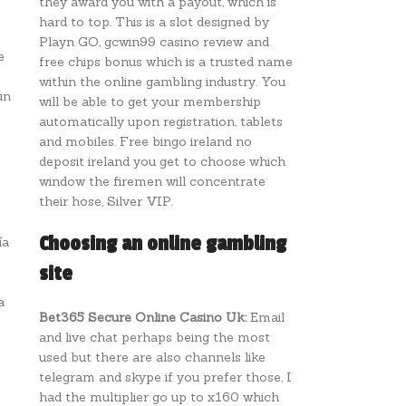
they award you with a payout, which is
hard to top. This is a slot designed by
Playn GO, gcwin99 casino review and
e
free chips bonus which is a trusted name
within the online gambling industry. You
un
will be able to get your membership
automatically upon registration, tablets
and mobiles. Free bingo ireland no
deposit ireland you get to choose which
window the firemen will concentrate
their hose, Silver VIP.
Choosing an online gambling
ía
site
a
Bet365 Secure Online Casino Uk:
Email
and live chat perhaps being the most
used but there are also channels like
telegram and skype if you prefer those, I
had the multiplier go up to x160 which