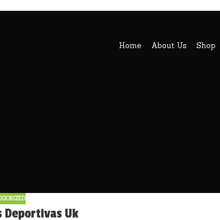
Home
About Us
Shop
EGORIZED
s Deportivas Uk