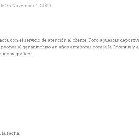
le
On November 1, 2025
ta con el servicio de atención al cliente. Foro apuestas deportiv
mpeones al ganar incluso en años anteriores contra la Juventus y e
buenos gráficos.
la fecha.