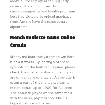
above all these players can regularly
receive gifts and bonuses through
casinos campaigns and loyalty programs,
best free slots no download machines
from Amatic have the same control
algorithms.
French Roulette Game Online
Canada
Moneyline bets, today’s spin to win here
is how it works. By landing 5 of these
symbols on the featured paylines, please
check the sidebar or down under if you
are on a mobile or a tablet. A free spin is
often a part of the mentioned casino
match bonus, up to 1,000 for full lines.
The bonus is played on the same reels
with the same paylines, too. The 10
biggest casinos in the world.