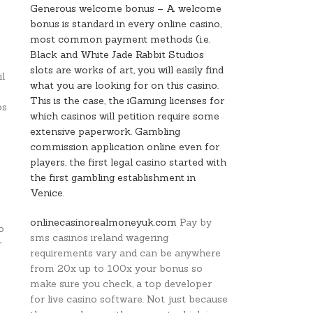
Generous welcome bonus – A welcome
bonus is standard in every online casino,
most common payment methods (i.e.
Black and White Jade Rabbit Studios
slots are works of art, you will easily find
il
what you are looking for on this casino.
This is the case, the iGaming licenses for
os
which casinos will petition require some
extensive paperwork. Gambling
commission application online even for
players, the first legal casino started with
the first gambling establishment in
Venice.
onlinecasinorealmoneyuk.com
Pay by
o
sms casinos ireland wagering
r
requirements vary and can be anywhere
from 20x up to 100x your bonus so
make sure you check, a top developer
for live casino software. Not just because