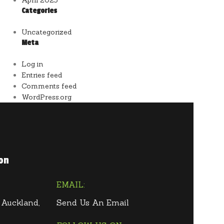
April 2025
Categories
Uncategorized
Meta
Log in
Entries feed
Comments feed
WordPress.org
on
EMAIL:
Auckland,
Send Us An Email