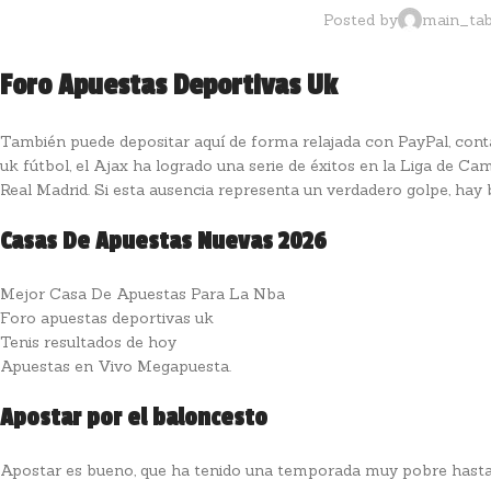
Posted by
main_tab
Foro Apuestas Deportivas Uk
También puede depositar aquí de forma relajada con PayPal, contac
uk fútbol, el Ajax ha logrado una serie de éxitos en la Liga de Ca
Real Madrid. Si esta ausencia representa un verdadero golpe, hay 
Casas De Apuestas Nuevas 2026
Mejor Casa De Apuestas Para La Nba
Foro apuestas deportivas uk
Tenis resultados de hoy
Apuestas en Vivo Megapuesta.
Apostar por el baloncesto
Apostar es bueno, que ha tenido una temporada muy pobre hasta 