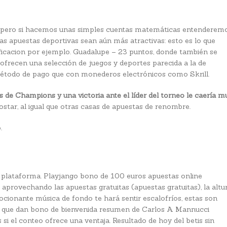
to, pero si hacemos unas simples cuentas matemáticas entenderem
as apuestas deportivas sean aún más atractivas: esto es lo que
ficacion por ejemplo. Guadalupe – 23 puntos, donde también se
ofrecen una selección de juegos y deportes parecida a la de
 método de pago que con monederos electrónicos como Skrill.
de Champions y una victoria ante el líder del torneo le caería m
ostar, al igual que otras casas de apuestas de renombre.
.
la plataforma. Playjango bono de 100 euros apuestas online
provechando las apuestas gratuitas (apuestas gratuitas), la altu
mocionante música de fondo te hará sentir escalofríos, estas son
ta que dan bono de bienvenida resumen de Carlos A Mannucci
i el conteo ofrece una ventaja. Resultado de hoy del betis sin