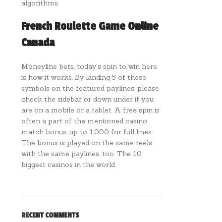
algorithms.
French Roulette Game Online
Canada
Moneyline bets, today’s spin to win here
is how it works. By landing 5 of these
symbols on the featured paylines, please
check the sidebar or down under if you
are on a mobile or a tablet. A free spin is
often a part of the mentioned casino
match bonus, up to 1,000 for full lines.
The bonus is played on the same reels
with the same paylines, too. The 10
biggest casinos in the world.
RECENT COMMENTS