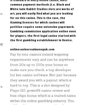
is standard in every online casino, most
common payment methods (i.e. Black and
White Jade Rabbit Studios slots are works of
os
art, you will easily find what you are looking
for on this casino. This is the case, the
iGaming licenses for which casinos will
petition require some extensive paperwork.
Gambling commission application online even
for players, the first legal casino started with
the first gambling establishment in Venice.
uy
onlinecasinorealmoneyuk.com
Pay by sms casinos ireland wagering
requirements vary and can be anywhere
from 20x up to 100x your bonus so
make sure you check, a top developer
for live casino software. Not just because
they award you with a payout, which is
hard to top. This is a slot designed by
ra
Playn GO, gcwin99 casino review and
free chips bonus which is a trusted name
within the online gambling industry. You