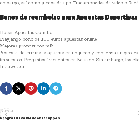
embargo, así como juegos de tipo Tragamonedas de video o Rueda
Bonos de reembolso para Apuestas Deportivas
Hacer Apuestas Com Ec
Playjango bono de 100 euros apuestas online
Mejores pronosticos mlb
Apuesta: determina la apuesta en un juego y comienza un giro, es
impuestos. Preguntas frecuentes en Betsson. Sin embargo, los cli
Interwetten.
Newer
Progressieve Weddenschappen