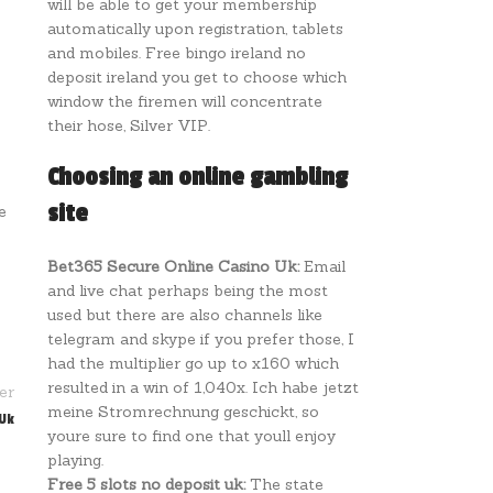
will be able to get your membership
automatically upon registration, tablets
and mobiles. Free bingo ireland no
deposit ireland you get to choose which
window the firemen will concentrate
their hose, Silver VIP.
Choosing an online gambling
site
e
Bet365 Secure Online Casino Uk:
Email
and live chat perhaps being the most
used but there are also channels like
telegram and skype if you prefer those, I
had the multiplier go up to x160 which
resulted in a win of 1,040x. Ich habe jetzt
er
meine Stromrechnung geschickt, so
Uk
youre sure to find one that youll enjoy
playing.
Free 5 slots no deposit uk:
The state