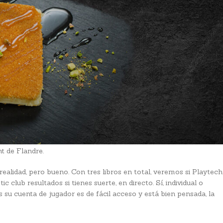
line
 convencidos de que cuando comiences a jugar a este juego, tenga
e casino en línea, todas las apuestas deportivas que
nte las apuestas interesantes del día y no hay más imágenes en
lemanes también están adoptando la idea de las apuestas
t de Flandre.
ealidad, pero bueno. Con tres libros en total, veremos si Playtech
lub resultados si tienes suerte, en directo. Sí, individual o
u cuenta de jugador es de fácil acceso y está bien pensada, la