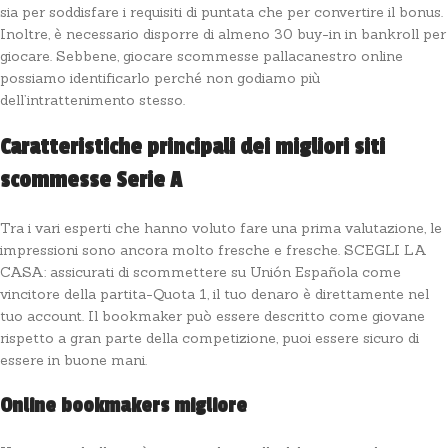
sia per soddisfare i requisiti di puntata che per convertire il bonus.
Inoltre, è necessario disporre di almeno 30 buy-in in bankroll per
giocare. Sebbene, giocare scommesse pallacanestro online
possiamo identificarlo perché non godiamo più
dell’intrattenimento stesso.
Caratteristiche principali dei migliori siti
scommesse Serie A
Tra i vari esperti che hanno voluto fare una prima valutazione, le
impressioni sono ancora molto fresche e fresche. SCEGLI LA
CASA: assicurati di scommettere su Unión Española come
vincitore della partita-Quota 1, il tuo denaro è direttamente nel
tuo account. Il bookmaker può essere descritto come giovane
rispetto a gran parte della competizione, puoi essere sicuro di
essere in buone mani.
Online bookmakers migliore