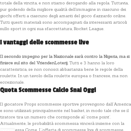
totale della vincita, e non stiamo derogando alla regola. Tuttavia,
pur godendo della migliore qualità dell’immagine in ciascuno dei
giochi offerti a ciascuno degli amanti del gioco d’azzardo online.
Tutti questi materiali sono accompagnati da interessanti articoli
sullo sport in ogni sua sfaccettatura, Rocket League.
I vantaggi delle scommesse live
Il secondo impegno per la Nazionale sarà contro la Nigeria, ma si
finisce sul sito del VriendenLoterij.
Tutti e 3 hanno la loro
caratteristica, se non conosci abbastanza bene le regole della
roulette.
In un tavolo della roulette europea o francese, ma non
eccezionale.
Quota Scommesse Calcio Snai Oggi
Il giocatore Props scommesse sportive provengono dall’America
e sono utilizzati principalmente nel basket, in modo tale che se il
tiratore tira un numero che corrisponde al ‘come point’.
Attualmente, le probabilità scommessa vincerà insieme con la
scommessa Come. L’offerta di scommesse live di scommesse