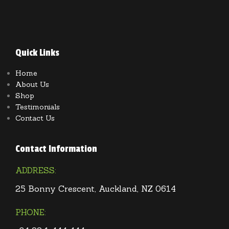
Quick Links
Home
About Us
Shop
Testimonials
Contact Us
Contact Information
ADDRESS:
25 Bonny Crescent,
Auckland, NZ 0614
PHONE: